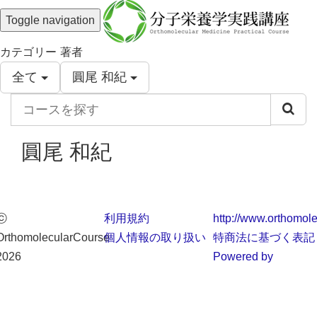
Toggle navigation
カテゴリー
著者
全て
圓尾 和紀
コ
ー
ス
圓尾 和紀
を
探
す
ⓒ
利用規約
http://www.orthomole
OrthomolecularCourse
個人情報の取り扱い
特商法に基づく表記
2026
Powered by