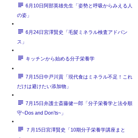
6月10日阿部英雄先生「姿勢と呼吸からみえる人
の姿」
6月24日宮澤賢史「毛髪ミネラル検査アドバン
ス」
キッチンから始める分子栄養学
7月15日中戸川貢「現代食はミネラル不足！これ
だけは避けたい添加物」
7月15日弁護士斎藤健一郎「分子栄養学と法令順
守~Dos and Don'ts~」
７月15日宮澤賢史「10期分子栄養学講座まと