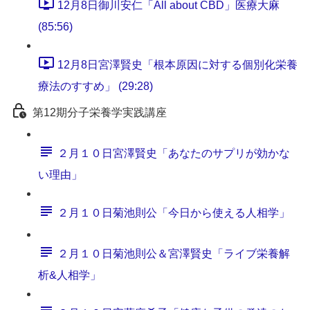
12月8日御川安仁「All about CBD」医療大麻
(85:56)
12月8日宮澤賢史「根本原因に対する個別化栄養
療法のすすめ」 (29:28)
第12期分子栄養学実践講座
２月１０日宮澤賢史「あなたのサプリが効かな
い理由」
２月１０日菊池則公「今日から使える人相学」
２月１０日菊池則公＆宮澤賢史「ライブ栄養解
析&人相学」