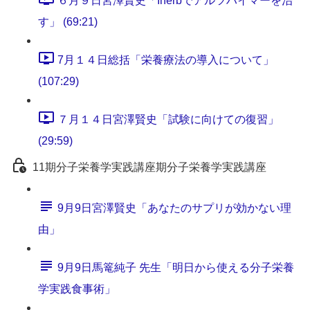
６月９日宮澤賢史「Iherbでアルツハイマーを治
す」 (69:21)
7月１４日総括「栄養療法の導入について」
(107:29)
７月１４日宮澤賢史「試験に向けての復習」
(29:59)
11期分子栄養学実践講座期分子栄養学実践講座
9月9日宮澤賢史「あなたのサプリが効かない理
由」
9月9日馬篭純子 先生「明日から使える分子栄養
学実践食事術」