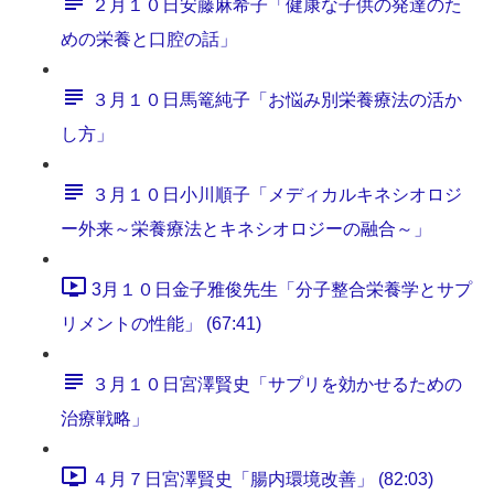
２月１０日安藤麻希子「健康な子供の発達のた
めの栄養と口腔の話」
３月１０日馬篭純子「お悩み別栄養療法の活か
し方」
３月１０日小川順子「メディカルキネシオロジ
ー外来～栄養療法とキネシオロジーの融合～」
3月１０日金子雅俊先生「分子整合栄養学とサプ
リメントの性能」 (67:41)
３月１０日宮澤賢史「サプリを効かせるための
治療戦略」
４月７日宮澤賢史「腸内環境改善」 (82:03)