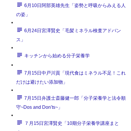
6月10日阿部英雄先生「姿勢と呼吸からみえる人
の姿」
6月24日宮澤賢史「毛髪ミネラル検査アドバン
ス」
キッチンから始める分子栄養学
7月15日中戸川貢「現代食はミネラル不足！これ
だけは避けたい添加物」
7月15日弁護士斎藤健一郎「分子栄養学と法令順
守~Dos and Don'ts~」
７月15日宮澤賢史「10期分子栄養学講座まと