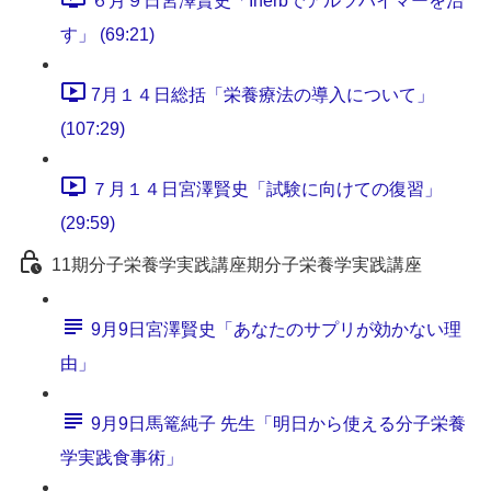
６月９日宮澤賢史「Iherbでアルツハイマーを治
す」 (69:21)
7月１４日総括「栄養療法の導入について」
(107:29)
７月１４日宮澤賢史「試験に向けての復習」
(29:59)
11期分子栄養学実践講座期分子栄養学実践講座
9月9日宮澤賢史「あなたのサプリが効かない理
由」
9月9日馬篭純子 先生「明日から使える分子栄養
学実践食事術」