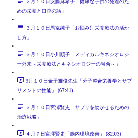
２月１０日安藤麻希子「健康な子供の発達のた
めの栄養と口腔の話」
３月１０日馬篭純子「お悩み別栄養療法の活か
し方」
３月１０日小川順子「メディカルキネシオロジ
ー外来～栄養療法とキネシオロジーの融合～」
3月１０日金子雅俊先生「分子整合栄養学とサプ
リメントの性能」 (67:41)
３月１０日宮澤賢史「サプリを効かせるための
治療戦略」
４月７日宮澤賢史「腸内環境改善」 (82:03)