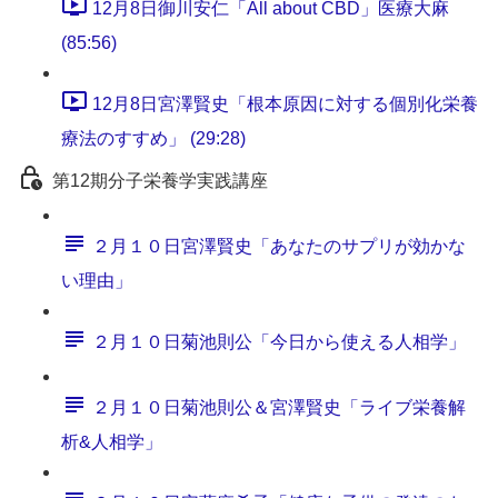
12月8日御川安仁「All about CBD」医療大麻
(85:56)
12月8日宮澤賢史「根本原因に対する個別化栄養
療法のすすめ」 (29:28)
第12期分子栄養学実践講座
２月１０日宮澤賢史「あなたのサプリが効かな
い理由」
２月１０日菊池則公「今日から使える人相学」
２月１０日菊池則公＆宮澤賢史「ライブ栄養解
析&人相学」