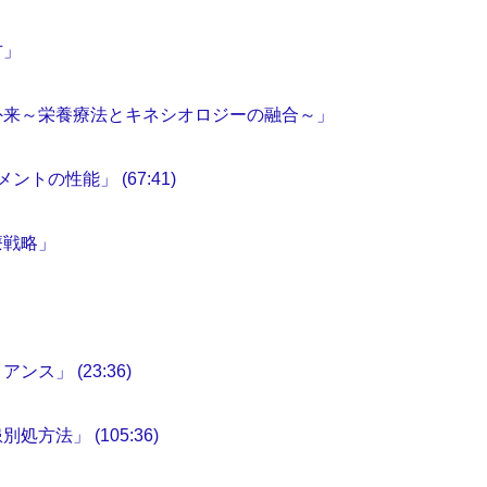
方」
外来～栄養療法とキネシオロジーの融合～」
の性能」 (67:41)
療戦略」
」 (23:36)
法」 (105:36)