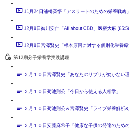
11月24日浦橋斉悟「アスリートのための栄養戦略」 (6
12月8日御川安仁「All about CBD」医療大麻 (85:56
12月8日宮澤賢史「根本原因に対する個別化栄養療法のす
第12期分子栄養学実践講座
２月１０日宮澤賢史「あなたのサプリが効かない
２月１０日菊池則公「今日から使える人相学」
２月１０日菊池則公＆宮澤賢史「ライブ栄養解析&
２月１０日安藤麻希子「健康な子供の発達のため