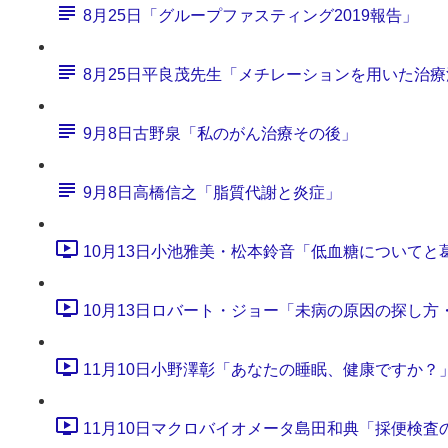
8月25日「グループファスティング2019報告」
8月25日平良茂先生「メチレーションを用いた治療
9月8日古野泉「私のがん治療その後」
9月8日高橋信之「脂質代謝と炎症」
10月13日小池雅美・松本鈴音「低血糖についてと葛粉
10月13日ロバート・ジョー「未病の原因の探し方・フ
11月10日小野澤彰「あなたの睡眠、健康ですか？」 (1
11月10日マクロバイオメータ島田和典「採便検査のご