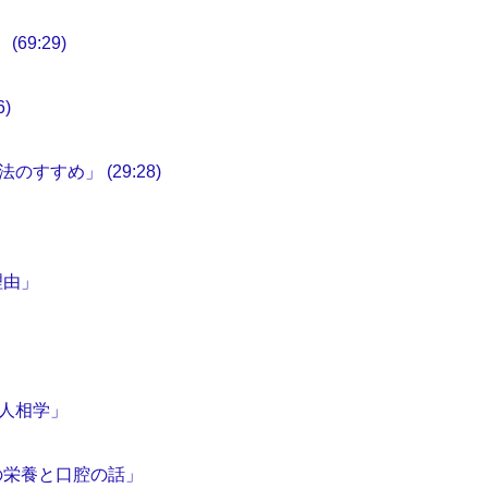
9:29)
)
すめ」 (29:28)
理由」
人相学」
の栄養と口腔の話」