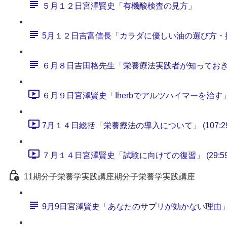
５月１２日宮澤賢史「有機酸検査の見方」
5月１２日吉富信長「カラダに優しい油の選び方・
６月８日吉田格先生「栄養療法実践者が知ってお
６月９日宮澤賢史「Iherbでアルツハイマーを治す」 (6
7月１４日総括「栄養療法の導入について」 (107:29
７月１４日宮澤賢史「試験に向けての復習」 (29:59
11期分子栄養学実践講座期分子栄養学実践講座
9月9日宮澤賢史「あなたのサプリが効かない理由