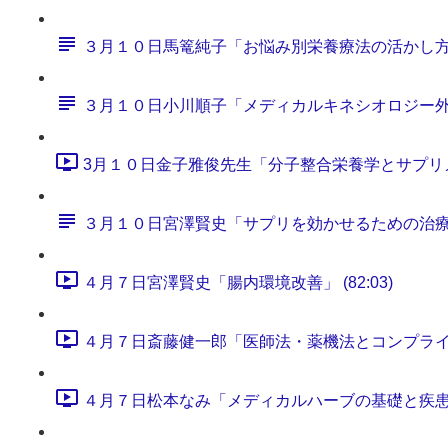
３月１０日馬篭純子「お悩み別栄養療法の活かし
３月１０日小川順子「メディカルキネシオロジー
3月１０日金子雅俊先生「分子整合栄養学とサプリメント
３月１０日宮澤賢史「サプリを効かせるための治
４月７日宮澤賢史「腸内環境改善」 (82:03)
４月７日斎藤健一郎「医師法・薬機法とコンプライアンス
４月７日松本なみ「メディカルハーブの基礎と疾患別処方