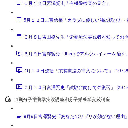
５月１２日宮澤賢史「有機酸検査の見方」
5月１２日吉富信長「カラダに優しい油の選び方・
６月８日吉田格先生「栄養療法実践者が知ってお
６月９日宮澤賢史「Iherbでアルツハイマーを治す」 (6
7月１４日総括「栄養療法の導入について」 (107:29
７月１４日宮澤賢史「試験に向けての復習」 (29:59
11期分子栄養学実践講座期分子栄養学実践講座
9月9日宮澤賢史「あなたのサプリが効かない理由