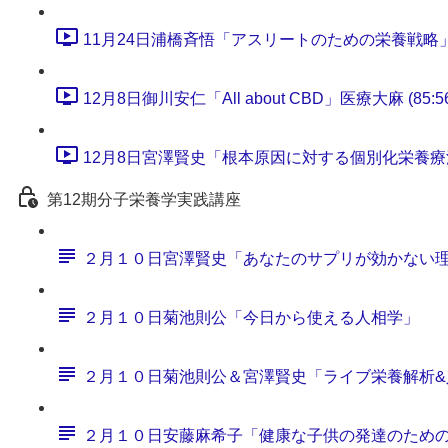
11月24日浦橋斉悟「アスリートのための栄養戦略」 (6
12月8日御川安仁「All about CBD」医療大麻 (85:56
12月8日宮澤賢史「根本原因に対する個別化栄養療法のす
第12期分子栄養学実践講座
２月１０日宮澤賢史「あなたのサプリが効かない
２月１０日菊池則公「今日から使える人相学」
２月１０日菊池則公＆宮澤賢史「ライブ栄養解析&
２月１０日安藤麻希子「健康な子供の発達のため