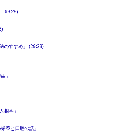
9:29)
)
すめ」 (29:28)
理由」
人相学」
の栄養と口腔の話」