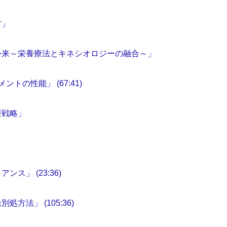
方」
外来～栄養療法とキネシオロジーの融合～」
の性能」 (67:41)
療戦略」
」 (23:36)
法」 (105:36)