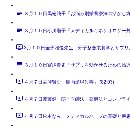
３月１０日馬篭純子「お悩み別栄養療法の活かし
３月１０日小川順子「メディカルキネシオロジー
3月１０日金子雅俊先生「分子整合栄養学とサプリメント
３月１０日宮澤賢史「サプリを効かせるための治
４月７日宮澤賢史「腸内環境改善」 (82:03)
４月７日斎藤健一郎「医師法・薬機法とコンプライアンス
４月７日松本なみ「メディカルハーブの基礎と疾患別処方