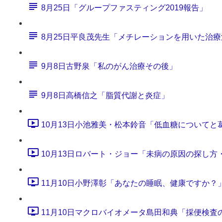
8月25日「グループファスティング2019報告」
8月25日平良茂先生「メチレーションを用いた治療
9月8日古野泉「私のがん治療その後」
9月8日高橋信之「脂質代謝と炎症」
10月13日小池雅美・松本鈴音「低血糖についてと葛粉
10月13日ロバート・ジョー「未病の原因の探し方・フ
11月10日小野澤彰「あなたの睡眠、健康ですか？」 (1
11月10日マクロバイオメータ島田和典「採便検査のご