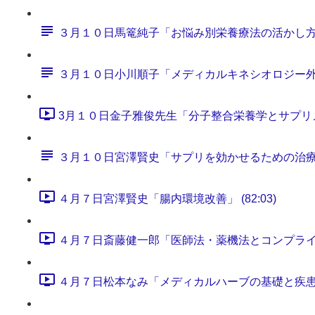
３月１０日馬篭純子「お悩み別栄養療法の活かし
３月１０日小川順子「メディカルキネシオロジー
3月１０日金子雅俊先生「分子整合栄養学とサプリメント
３月１０日宮澤賢史「サプリを効かせるための治
４月７日宮澤賢史「腸内環境改善」 (82:03)
４月７日斎藤健一郎「医師法・薬機法とコンプライアンス
４月７日松本なみ「メディカルハーブの基礎と疾患別処方