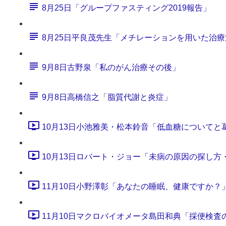
8月25日「グループファスティング2019報告」
8月25日平良茂先生「メチレーションを用いた治療
9月8日古野泉「私のがん治療その後」
9月8日高橋信之「脂質代謝と炎症」
10月13日小池雅美・松本鈴音「低血糖についてと葛粉
10月13日ロバート・ジョー「未病の原因の探し方・フ
11月10日小野澤彰「あなたの睡眠、健康ですか？」 (1
11月10日マクロバイオメータ島田和典「採便検査のご