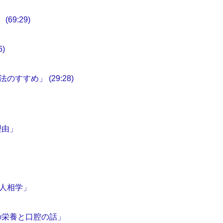
9:29)
)
すめ」 (29:28)
理由」
人相学」
の栄養と口腔の話」