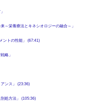
方」
外来～栄養療法とキネシオロジーの融合～」
の性能」 (67:41)
療戦略」
」 (23:36)
法」 (105:36)