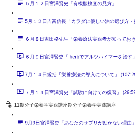
５月１２日宮澤賢史「有機酸検査の見方」
5月１２日吉富信長「カラダに優しい油の選び方・
６月８日吉田格先生「栄養療法実践者が知ってお
６月９日宮澤賢史「Iherbでアルツハイマーを治す」 (6
7月１４日総括「栄養療法の導入について」 (107:29
７月１４日宮澤賢史「試験に向けての復習」 (29:59
11期分子栄養学実践講座期分子栄養学実践講座
9月9日宮澤賢史「あなたのサプリが効かない理由