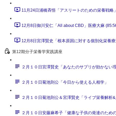
11月24日浦橋斉悟「アスリートのための栄養戦略」 (6
12月8日御川安仁「All about CBD」医療大麻 (85:56
12月8日宮澤賢史「根本原因に対する個別化栄養療法のす
第12期分子栄養学実践講座
２月１０日宮澤賢史「あなたのサプリが効かない
２月１０日菊池則公「今日から使える人相学」
２月１０日菊池則公＆宮澤賢史「ライブ栄養解析&
２月１０日安藤麻希子「健康な子供の発達のため